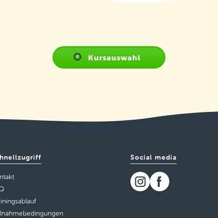
Kursauswahl
hnellzugriff
Social media
ntakt
Q
ainingsablauf
ilnahmebedingungen