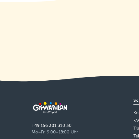
Montag 18:00–18:55
Details
freie Plätze
Grundschule Winthirplatz, München
- Neuhausen
Montag 17:00–17:45
Details
freie Plätze
Grundschule Winthirplatz, München
- Neuhausen
Montag 17:50–18:45
Details
freie Plätze
Grundschule Von-der-Pfordten-
Straße, München
Montag 17:00–17:45
Sc
Details
freie Plätze
Ko
Grundschule Von-der-Pfordten-
FA
Straße, München
+49 156 301 310 30
Montag 17:50–18:45
Tr
Mo–Fr: 9:00–18:00 Uhr
Details
freie Plätze
Te