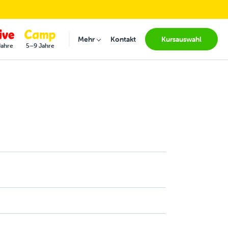
(current
Mehr
Kontakt
Kursauswahl
Submenu for "Mehr"
Jahre
5–9 Jahre