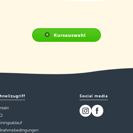
Kursauswahl
hnellzugriff
Social media
ntakt
Q
ainingsablauf
ilnahmebedingungen