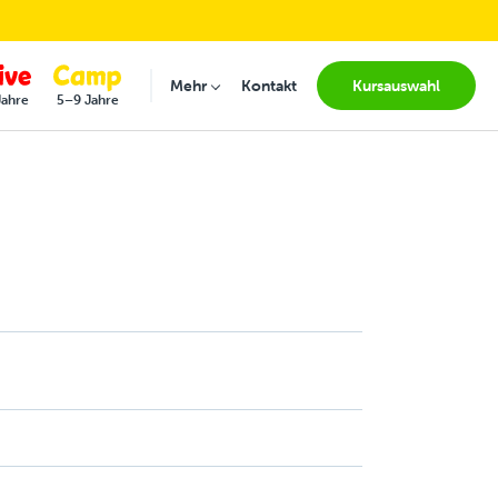
(current
Mehr
Kontakt
Kursauswahl
Submenu for "Mehr"
Jahre
5–9 Jahre